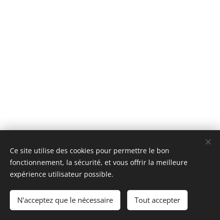
Ce site utilise des cookies pour permettre le bon
fonctionnement, la sécurité, et vous offrir la meilleure
expérience utilisateur possible.
© 2024 Tous droits réservés Ecole de l'éveil
N'acceptez que le nécessaire
Tout accepter
IRISCOM
Cookies