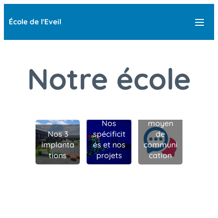
École de l'Eveil
Notre école
Notre
Nos
moyen
Nos 3
spécificit
de
implanta
és et nos
communi
tions
projets
cation